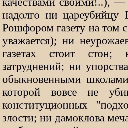
качествами своими!..), — 
надолго ни цареубийцу 
Рошфором газету на том с
уважается); ни неурожае
газетах стоит стон; 
затруднений; ни упорств
обыкновенными школами
которой вовсе не уби
конституционных "подх
злости; ни дамоклова меч