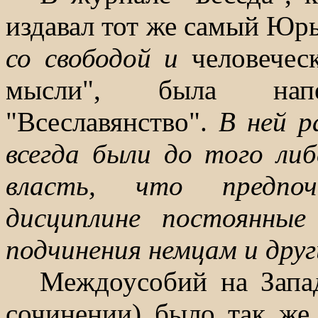
издавал тот же самый Юрь
со свободой и
человече
мысли", была напе
"Всеславянство".
В ней р
всегда были до того ли
власть, что предпо
дисциплине постоянные
подчинения немцам и дру
Междоусобий на Запад
сочинении) было так же 